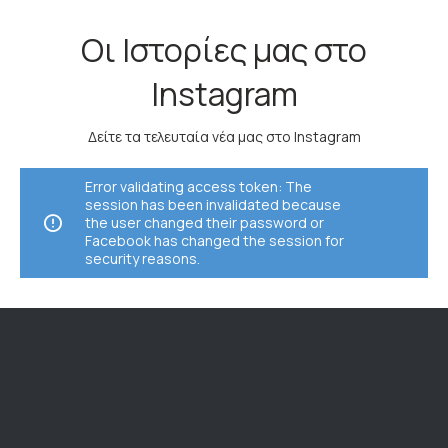
Οι Ιστορίες μας στο
Instagram
Δείτε τα τελευταία νέα μας στο Instagram
Error validating access token: The
session has been invalidated because
the user changed their password or
Facebook has changed the session for
security reasons.