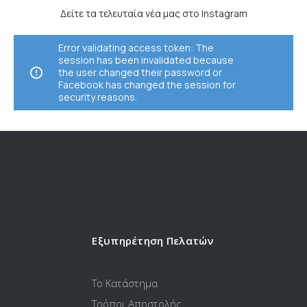
Δείτε τα τελευταία νέα μας στο Instagram
Error validating access token: The
session has been invalidated because
the user changed their password or
Facebook has changed the session for
security reasons.
Εξυπηρέτηση Πελατών
Το Κατάστημα
Τρόποι Αποστολής