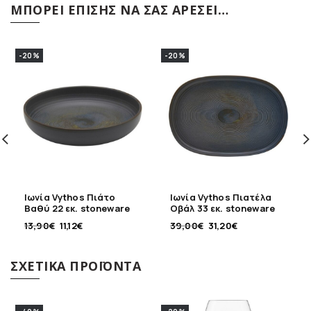
ΜΠΟΡΕΊ ΕΠΊΣΗΣ ΝΑ ΣΑΣ ΑΡΈΣΕΙ…
-20%
-20%
Ιωνία Vythos Πιάτο
Ιωνία Vythos Πιατέλα
Βαθύ 22 εκ. stoneware
Οβάλ 33 εκ. stoneware
13,90
€
11,12
€
39,00
€
31,20
€
ΣΧΕΤΙΚΆ ΠΡΟΪΌΝΤΑ