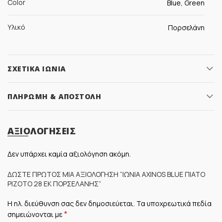
Color
Blue, Green
Υλικό
Πορσελάνη
ΣΧΕΤΙΚΆ ΙΩΝΊΑ
ΠΛΗΡΩΜΉ & ΑΠΟΣΤΟΛΉ
ΑΞΙΟΛΟΓΉΣΕΙΣ
Δεν υπάρχει καμία αξιολόγηση ακόμη.
ΔΏΣΤΕ ΠΡΏΤΟΣ ΜΊΑ ΑΞΙΟΛΌΓΗΣΗ “ΙΩΝΊΑ AXINOS BLUE ΠΙΆΤΟ
ΡΙΖΌΤΟ 28 ΕΚ ΠΟΡΣΕΛΆΝΗΣ”
Η ηλ. διεύθυνση σας δεν δημοσιεύεται.
Τα υποχρεωτικά πεδία
*
σημειώνονται με