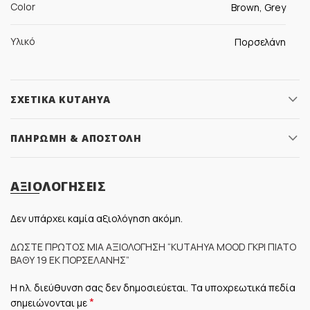
Color
Brown, Grey
Υλικό
Πορσελάνη
ΣΧΕΤΙΚΆ KUTAHYA
ΠΛΗΡΩΜΉ & ΑΠΟΣΤΟΛΉ
ΑΞΙΟΛΟΓΉΣΕΙΣ
Δεν υπάρχει καμία αξιολόγηση ακόμη.
ΔΏΣΤΕ ΠΡΏΤΟΣ ΜΊΑ ΑΞΙΟΛΌΓΗΣΗ “KUTAHYA MOOD ΓΚΡΙ ΠΙΆΤΟ
ΒΑΘΎ 19 ΕΚ ΠΟΡΣΕΛΆΝΗΣ”
Η ηλ. διεύθυνση σας δεν δημοσιεύεται.
Τα υποχρεωτικά πεδία
*
σημειώνονται με