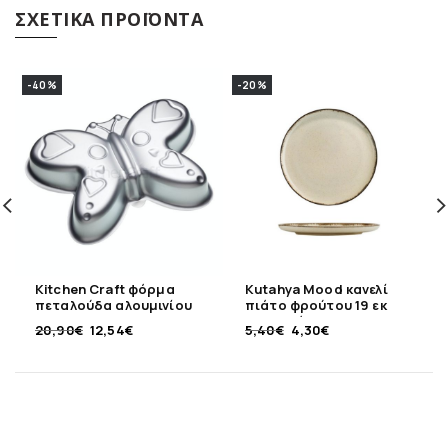
ΣΧΕΤΙΚΆ ΠΡΟΪΌΝΤΑ
-40%
-20%
Kitchen Craft φόρμα
Kutahya Mood κανελί
πεταλούδα αλουμινίου
πιάτο φρούτου 19 εκ
28 x 20 εκ
πορσελάνης
20,90
€
12,54
€
5,40
€
4,30
€