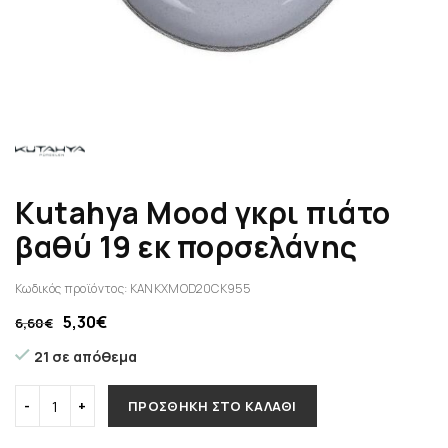
Kutahya Mood γκρι πιάτο
βαθύ 19 εκ πορσελάνης
Κωδικός προϊόντος:
KANKXMOD20CK955
5,30
€
6,60
€
21 σε απόθεμα
ΠΡΟΣΘΉΚΗ ΣΤΟ ΚΑΛΆΘΙ