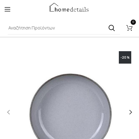
0
-20%