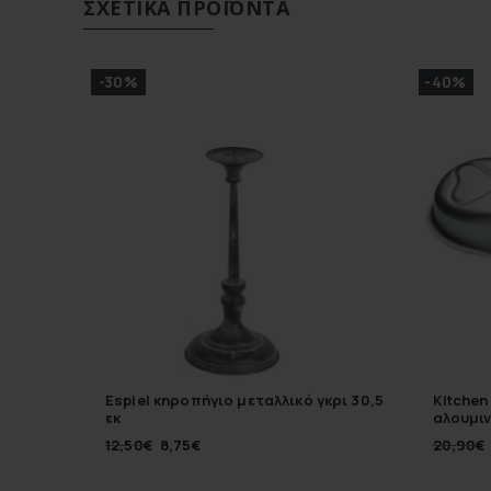
ΣΧΕΤΙΚΆ ΠΡΟΪΌΝΤΑ
-30%
-40%
Espiel κηροπήγιο μεταλλικό γκρι 30,5
Kitchen
εκ
αλουμιν
12,50
€
8,75
€
20,90
€