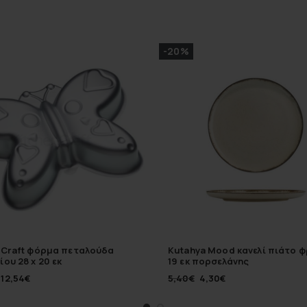
-20%
 Craft φόρμα πεταλούδα
Kutahya Mood κανελί πιάτο 
ίου 28 x 20 εκ
19 εκ πορσελάνης
12,54
€
5,40
€
4,30
€