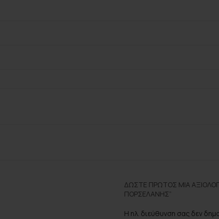
ΔΏΣΤΕ ΠΡΏΤΟΣ ΜΊΑ ΑΞΙΟΛΌΓ
ΠΟΡΣΕΛΆΝΗΣ”
Η ηλ. διεύθυνση σας δεν δημ