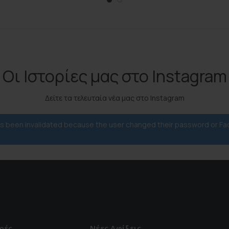
Οι Ιστορίες μας στο Instagram
Δείτε τα τελευταία νέα μας στο Instagram
has been invalidated because the user changed their password or F
ρές
Νέες Αφίξεις