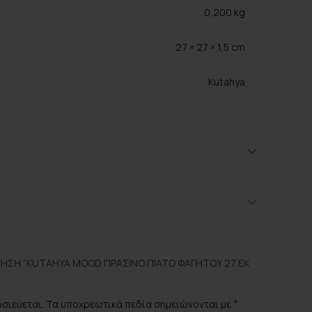
0,200 kg
27 × 27 × 1,5 cm
Kutahya
Brown, Green
Πορσελάνη
ΗΣΗ “KUTAHYA MOOD ΠΡΆΣΙΝΟ ΠΙΆΤΟ ΦΑΓΗΤΟΎ 27 ΕΚ
*
οσιεύεται.
Τα υποχρεωτικά πεδία σημειώνονται με