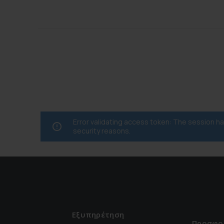
Error validating access token: The session 
security reasons.
Εξυπηρέτηση
Προσφο