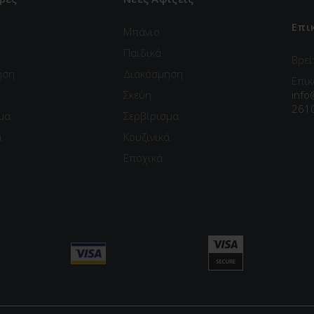
Επι
Μπάνιο
Παιδικά
Βρεί
ηση
Διακόσμηση
Επικ
Σκεύη
info
261
μα
Σερβίρισμα
ά
Κουζινικά
Εποχικά