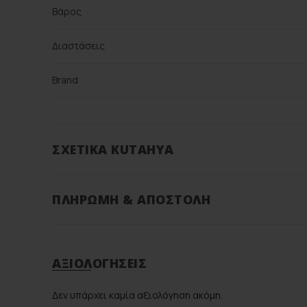
Βάρος
Διαστάσεις
Brand
Color
ΣΧΕΤΙΚΆ KUTAHYA
Υλικό
ΠΛΗΡΩΜΉ & ΑΠΟΣΤΟΛΉ
ΑΞΙΟΛΟΓΉΣΕΙΣ
Δεν υπάρχει καμία αξιολόγηση ακόμη.