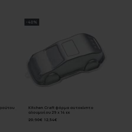
-40%
-20%
φρούτου
Kitchen Craft φόρμα αυτοκίνητο
Brandan
αλουμινίου 29 x 14 εκ
στρογγυ
20,90
€
12,54
€
65,00
€