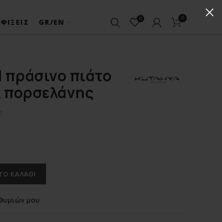
0
0
ΦΊΞΕΙΣ
GR/EN
 πράσινο πιάτο
κ πορσελάνης
7
ΤΟ ΚΑΛΆΘΙ
θυμιών μου