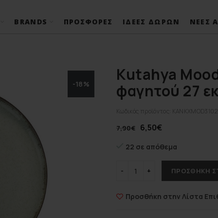
BRANDS
ΠΡΟΣΦΟΡΈΣ
ΙΔΈΕΣ ΔΏΡΩΝ
ΝΈΕΣ Α
Kutahya Mood
-18%
φαγητού 27 ε
Κωδικός προϊόντος:
KANKXMOD3102
6,50
€
7,90
€
22 σε απόθεμα
ΠΡΟΣΘΉΚΗ Σ
Προσθήκη στην Λίστα Επι