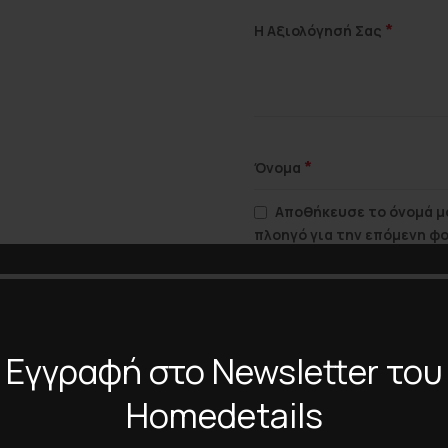
*
Η Αξιολόγησή Σας
*
Όνομα
Αποθήκευσε το όνομά μο
πλοηγό για την επόμενη φ
Εγγραφή στο Newsletter του
Homedetails