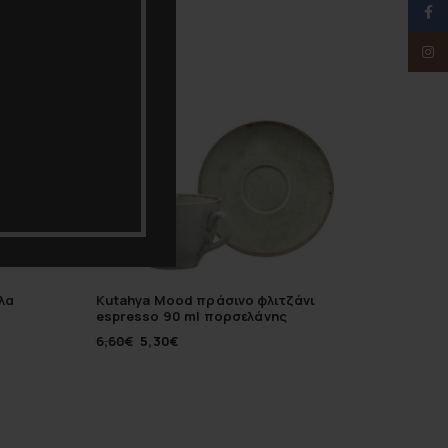
-20%
-10%
Face
Inst
λα
Kutahya Mood πράσινο φλιτζάνι
Kutahya
espresso 90 ml πορσελάνης
πορσελ
6,60
€
5,30
€
6,90
€
6