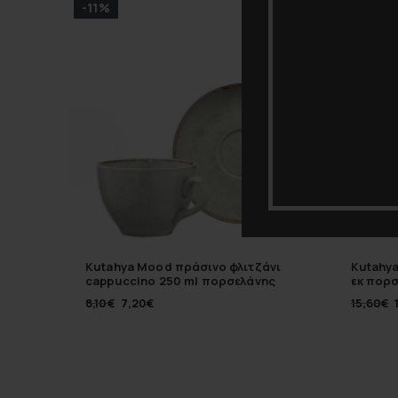
-11%
-20%
Kutahya Mood πράσινο φλιτζάνι
Kutahy
cappuccino 250 ml πορσελάνης
εκ πορ
8,10
€
7,20
€
15,60
€