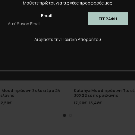
-10%
Μάθετε πρώτοι για τις νέες προσφορές μας
Email
Διαβάστε την
Πολιτκή Απορρήτου
a Mood πράσινη Σαλατιέρα 24
Kutahya Mood πράσινη Πιατέ
σελάνης
30Χ22 εκ πορσελάνης
12,50
€
17,20
€
15,48
€