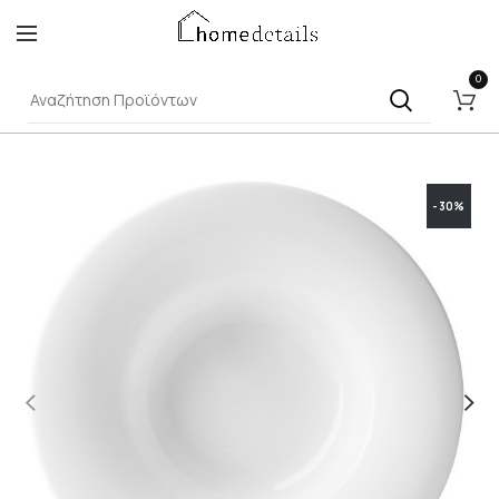
0
-30%