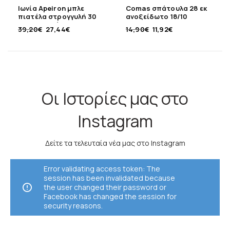
Ιωνία Apeiron μπλε
Comas σπάτουλα 28 εκ
πιατέλα στρογγυλή 30
ανοξείδωτο 18/10
εκ. πορσελάνης
39,20
€
27,44
€
14,90
€
11,92
€
Οι Ιστορίες μας στο
Instagram
Δείτε τα τελευταία νέα μας στο Instagram
Error validating access token: The
session has been invalidated because
the user changed their password or
Facebook has changed the session for
security reasons.