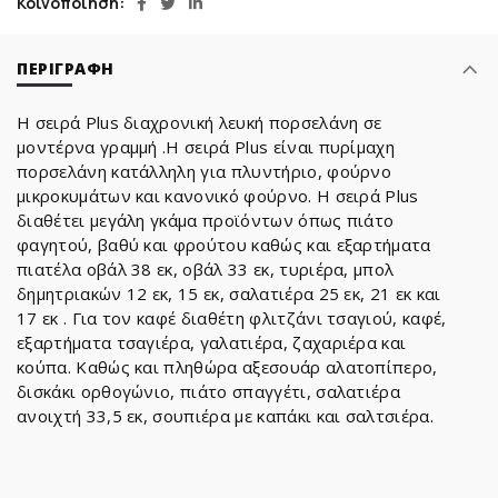
Κοινοποίηση
ΠΕΡΙΓΡΑΦΉ
Η σειρά Plus διαχρονική λευκή πορσελάνη σε
μοντέρνα γραμμή .Η σειρά Plus είναι πυρίμαχη
πορσελάνη κατάλληλη για πλυντήριο, φούρνο
μικροκυμάτων και κανονικό φούρνο. Η σειρά Plus
διαθέτει μεγάλη γκάμα προϊόντων όπως πιάτο
φαγητού, βαθύ και φρούτου καθώς και εξαρτήματα
πιατέλα οβάλ 38 εκ, οβάλ 33 εκ, τυριέρα, μπολ
δημητριακών 12 εκ, 15 εκ, σαλατιέρα 25 εκ, 21 εκ και
17 εκ . Για τον καφέ διαθέτη φλιτζάνι τσαγιού, καφέ,
εξαρτήματα τσαγιέρα, γαλατιέρα, ζαχαριέρα και
κούπα. Καθώς και πληθώρα αξεσουάρ αλατοπίπερο,
δισκάκι ορθογώνιο, πιάτο σπαγγέτι, σαλατιέρα
ανοιχτή 33,5 εκ, σουπιέρα με καπάκι και σαλτσιέρα.