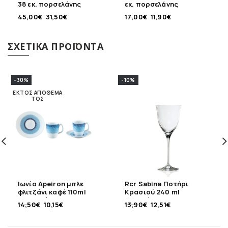
38 εκ. πορσελάνης
εκ. πορσελάνης
45,00
€
31,50
€
17,00
€
11,90
€
ΣΧΕΤΙΚΆ ΠΡΟΪΌΝΤΑ
-30%
-10%
ΕΚΤΌΣ ΑΠΟΘΈΜΑ
ΤΟΣ
Ιωνία Apeiron μπλε
Rcr Sabina Ποτήρι
φλιτζάνι καφέ 110ml
Κρασιού 240 ml
πορσελάνης
κρυστάλλινο
14,50
€
10,15
€
13,90
€
12,51
€