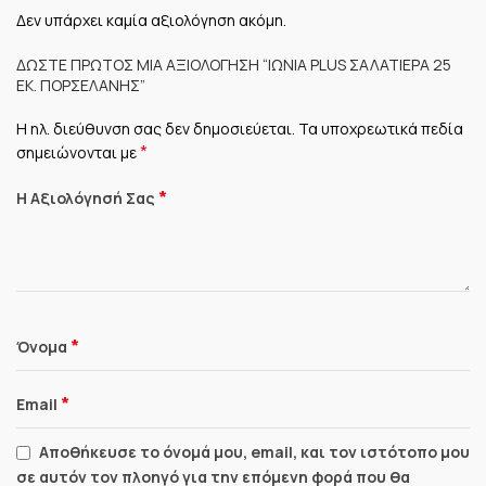
Δεν υπάρχει καμία αξιολόγηση ακόμη.
ΔΏΣΤΕ ΠΡΏΤΟΣ ΜΊΑ ΑΞΙΟΛΌΓΗΣΗ “ΙΩΝΊΑ PLUS ΣΑΛΑΤΙΈΡΑ 25
ΕΚ. ΠΟΡΣΕΛΆΝΗΣ”
Η ηλ. διεύθυνση σας δεν δημοσιεύεται.
Τα υποχρεωτικά πεδία
*
σημειώνονται με
*
Η Αξιολόγησή Σας
*
Όνομα
*
Email
Αποθήκευσε το όνομά μου, email, και τον ιστότοπο μου
σε αυτόν τον πλοηγό για την επόμενη φορά που θα