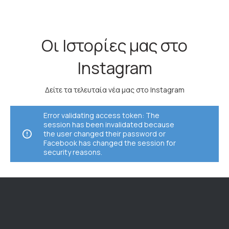
Οι Ιστορίες μας στο
Instagram
Δείτε τα τελευταία νέα μας στο Instagram
Error validating access token: The
session has been invalidated because
the user changed their password or
Facebook has changed the session for
security reasons.