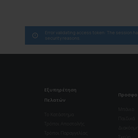
Error validating access token: The session 
security reasons.
Εξυπηρέτηση
Προσφο
Πελατών
Μπάνιο
Το Κατάστημα
Παιδικά
Τρόποι Αποστολής
Διακόσμ
Τρόποι Παραγγελίας
Σκεύη