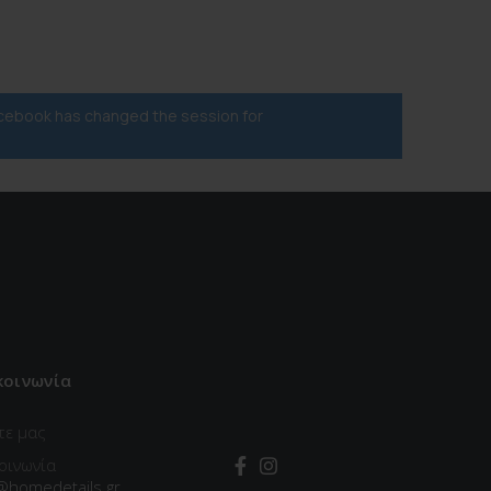
acebook has changed the session for
κοινωνία
τε μας
οινωνία
@homedetails.gr