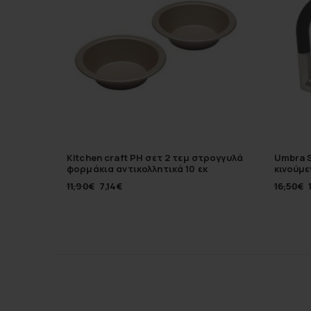
Kitchen craft PH σετ 2 τεμ στρογγυλά
Umbra 
φορμάκια αντικολλητικά 10 εκ
κινούμε
11,90
€
7,14
€
16,50
€