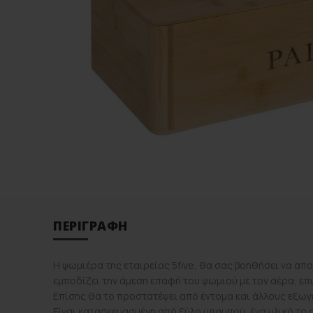
ΠΕΡΙΓΡΑΦΉ
Η ψωμιέρα της εταιρείας 5five, θα σας βοηθήσει να απο
εμποδίζει την άμεση επαφή του ψωμιού με τον αέρα, επι
Επίσης θα το προστατέψει από έντομα και άλλους εξωγ
Eίναι κατασκευασμένη από ξύλο μπαμπού, ένα υλικό το ο