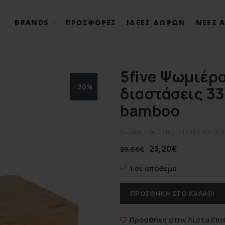
BRANDS
ΠΡΟΣΦΟΡΈΣ
ΙΔΈΕΣ ΔΏΡΩΝ
ΝΈΕΣ Α
5five Ψωμιέρα
-20%
διαστάσεις 33
bamboo
Κωδικός προϊόντος:
GTE369500010
23,20
€
29,00
€
1 σε απόθεμα
ΠΡΟΣΘΉΚΗ ΣΤΟ ΚΑΛΆΘΙ
Προσθήκη στην Λίστα Επι