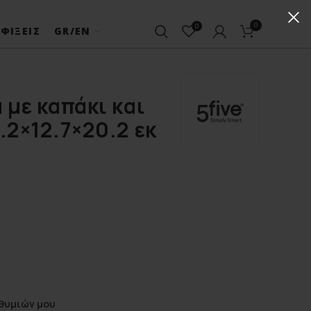
0
0
ΦΊΞΕΙΣ
GR/EN
 με καπάκι και
.2×12.7×20.2 εκ
θυμιών μου