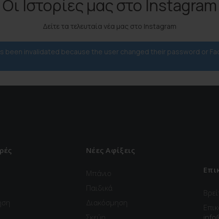
Οι Ιστορίες μας στο Instagram
Δείτε τα τελευταία νέα μας στο Instagram
has been invalidated because the user changed their password or F
ρές
Νέες Αφίξεις
Επι
Μπάνιο
Παιδικά
Βρεί
ηση
Διακόσμηση
Επικ
Σκεύη
info