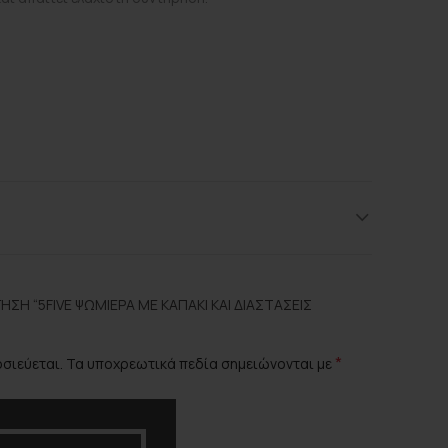
1,150 kg
ΣΗ “5FIVE ΨΩΜΙΈΡΑ ΜΕ ΚΑΠΆΚΙ ΚΑΙ ΔΙΑΣΤΆΣΕΙΣ
33,2 × 12,7 × 20,2 cm
*
οσιεύεται.
Τα υποχρεωτικά πεδία σημειώνονται με
5five
Wooden