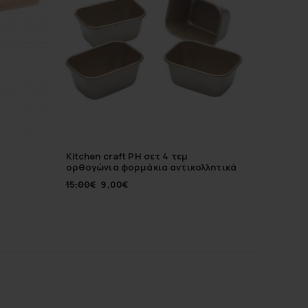
Kitchen craft PH σετ 4 τεμ
Umbra 
ορθογώνια φορμάκια αντικολλητικά
9Χ6Χ4 εκ
15,00
€
9,00
€
15,00
€