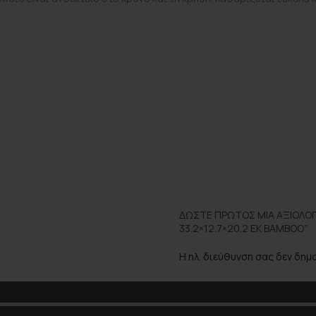
ΔΏΣΤΕ ΠΡΏΤΟΣ ΜΊΑ ΑΞΙΟΛΌΓΗ
33.2×12.7×20.2 ΕΚ BAMBOO”
Η ηλ. διεύθυνση σας δεν δημ
*
Η Αξιολόγησή Σας