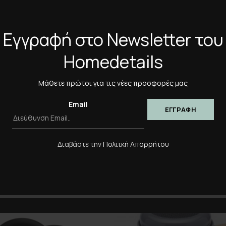
Εγγραφή στο Newsletter του
*
Όνομα
Homedetails
Αποθήκευσε το όνομά μο
πλοηγό για την επόμενη φ
Μάθετε πρώτοι για τις νέες προσφορές μας
Email
Διαβάστε την
Πολιτκή Απορρήτου
-40%