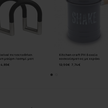
Swivel πετσετοθήκη
Kitchen craft PH δοχείο
νη μαύρη /ασημί ματ
κοσκινίσματος με χεράκι
14,85
€
12,90
€
7,74
€