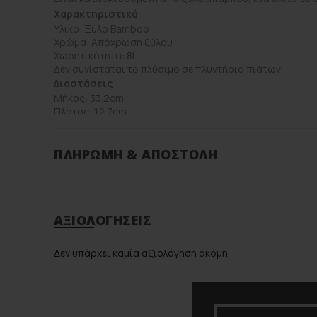
Χαρακτηριστικά
Υλικό: Ξύλο Βamboo
Χρώμα: Απόχρωση ξύλου
Xωρητικότητα: 8L
Δεν συνίσταται το πλύσιμο σε πλυντήριο πιάτων
Διαστάσεις
Μήκος: 33.2cm
Πλάτος: 12.7cm
Ύψος: 20.2cm
Βάρος: 1.15kg
ΠΛΗΡΩΜΉ & ΑΠΟΣΤΟΛΉ
Βάρος
ΑΞΙΟΛΟΓΉΣΕΙΣ
Διαστάσεις
Δεν υπάρχει καμία αξιολόγηση ακόμη.
Brand
Color