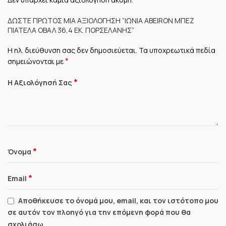
ΔΏΣΤΕ ΠΡΏΤΟΣ ΜΊΑ ΑΞΙΟΛΌΓΗΣΗ “ΙΩΝΊΑ ABEIRON ΜΠΕΖ
ΠΙΑΤΈΛΑ ΟΒΆΛ 36,4 ΕΚ. ΠΟΡΣΕΛΆΝΗΣ”
Η ηλ. διεύθυνση σας δεν δημοσιεύεται.
Τα υποχρεωτικά πεδία
*
σημειώνονται με
*
Η Αξιολόγησή Σας
*
Όνομα
*
Email
Αποθήκευσε το όνομά μου, email, και τον ιστότοπο μου
σε αυτόν τον πλοηγό για την επόμενη φορά που θα
σχολιάσω.