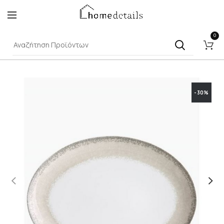
0
-30%