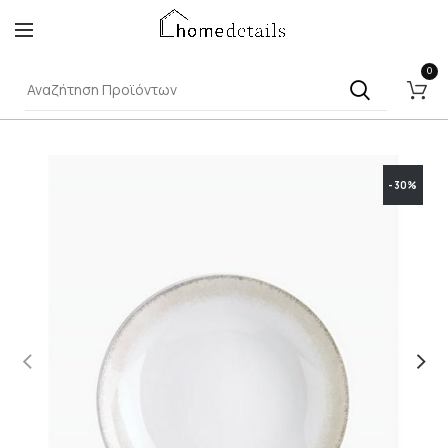
0
-30%