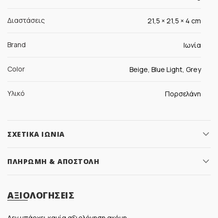
Διαστάσεις
21,5 × 21,5 × 4 cm
Brand
Ιωνία
Color
Beige, Blue Light, Grey
Υλικό
Πορσελάνη
ΣΧΕΤΙΚΆ ΙΩΝΊΑ
ΠΛΗΡΩΜΉ & ΑΠΟΣΤΟΛΉ
ΑΞΙΟΛΟΓΉΣΕΙΣ
Δεν υπάρχει καμία αξιολόγηση ακόμη.