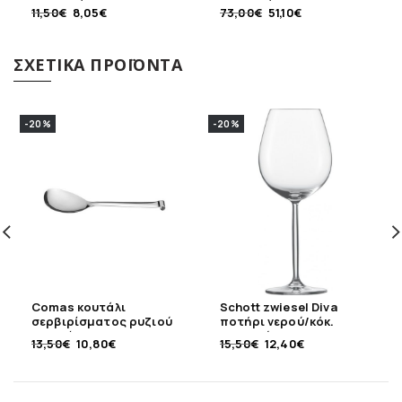
πορσελάνης
πορσελάνης
11,50
€
8,05
€
73,00
€
51,10
€
ΣΧΕΤΙΚΆ ΠΡΟΪΌΝΤΑ
-20%
-20%
Comas κουτάλι
Schott zwiesel Diva
σερβιρίσματος ρυζιού
ποτήρι νερού/κόκ.
ανοξείδωτο 18/10
κρασιού 613ml
13,50
€
10,80
€
15,50
€
12,40
€