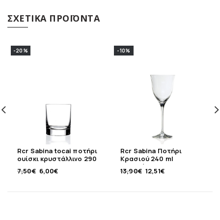
ΣΧΕΤΙΚΆ ΠΡΟΪΌΝΤΑ
-20%
-10%
Rcr Sabina tocai ποτήρι
Rcr Sabina Ποτήρι
ουίσκι κρυστάλλινο 290
Κρασιού 240 ml
ml
κρυστάλλινο
7,50
€
6,00
€
13,90
€
12,51
€