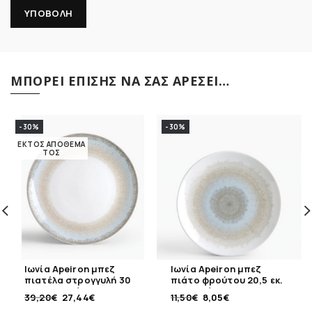
ΜΠΟΡΕΊ ΕΠΊΣΗΣ ΝΑ ΣΑΣ ΑΡΈΣΕΙ…
-30%
-30%
ΕΚΤΌΣ ΑΠΟΘΈΜΑ
ΤΟΣ
Ιωνία Apeiron μπεζ
Ιωνία Apeiron μπεζ
πιατέλα στρογγυλή 30
πιάτο φρούτου 20,5 εκ.
εκ. πορσελάνης
πορσελάνης
39,20
€
27,44
€
11,50
€
8,05
€