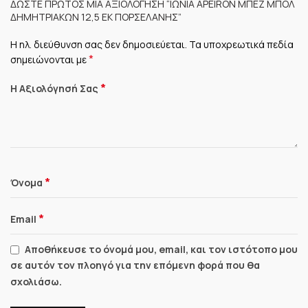
ΔΏΣΤΕ ΠΡΏΤΟΣ ΜΊΑ ΑΞΙΟΛΌΓΗΣΗ “ΙΩΝΊΑ APEIRON ΜΠΕΖ ΜΠΟΛ
ΔΗΜΗΤΡΙΑΚΏΝ 12,5 ΕΚ ΠΟΡΣΕΛΆΝΗΣ”
Η ηλ. διεύθυνση σας δεν δημοσιεύεται.
Τα υποχρεωτικά πεδία
*
σημειώνονται με
*
Η Αξιολόγησή Σας
*
Όνομα
*
Email
Αποθήκευσε το όνομά μου, email, και τον ιστότοπο μου
σε αυτόν τον πλοηγό για την επόμενη φορά που θα
σχολιάσω.