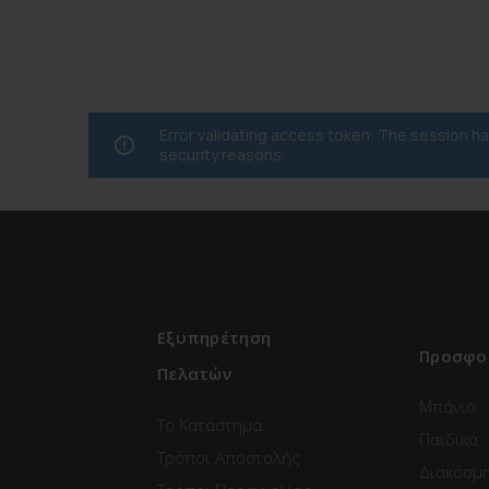
Error validating access token: The session 
security reasons.
Εξυπηρέτηση
Προσφο
Πελατών
Μπάνιο
Το Κατάστημα
Παιδικά
Τρόποι Αποστολής
Διακόσμ