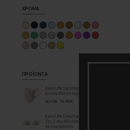
ΧΡΏΜΑ
ΠΡΟΪΌΝΤΑ
Easy Life Dancing Butterflies
Κούπα 350 ml πορσελάνης
14,85
€
16,50
€
Easy Life Dancing Butterflies
Σετ 2 τεμ Φλιτζάνι Καφέ 120
ml πορσελάνης