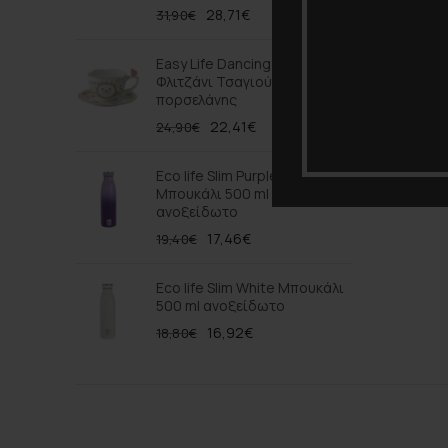
28,71
€
31,90
€
Easy Life Dancing Butterflies
Φλιτζάνι Τσαγιού 240 ml
πορσελάνης
22,41
€
24,90
€
Eco life Slim Purple Ombre
Μπουκάλι 500 ml
ανοξείδωτο
17,46
€
19,40
€
Eco life Slim White Μπουκάλι
500 ml ανοξείδωτο
16,92
€
18,80
€