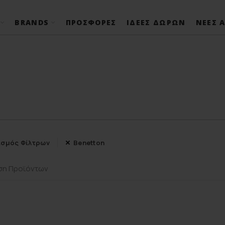
BRANDS
ΠΡΟΣΦΟΡΈΣ
ΙΔΈΕΣ ΔΏΡΩΝ
ΝΈΕΣ Α
σμός Φίλτρων
Benetton