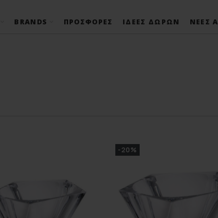
BRANDS
ΠΡΟΣΦΟΡΈΣ
ΙΔΈΕΣ ΔΏΡΩΝ
ΝΈΕΣ Α
-20%