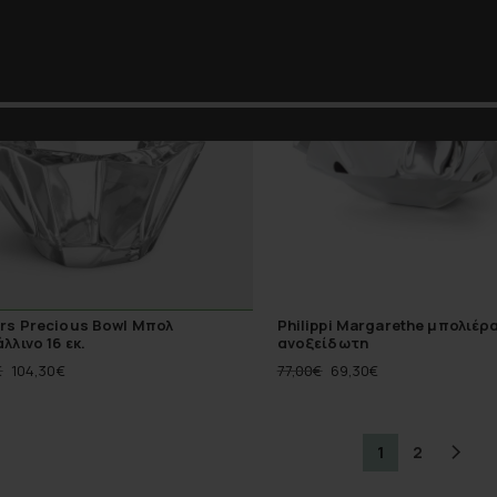
-10%
rs Precious Bowl Μπολ
Philippi Margarethe μπολιέρα
λλινο 16 εκ.
ανοξείδωτη
€
104,30
€
77,00
€
69,30
€
1
2