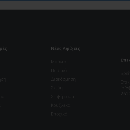
ρές
Νέες Αφίξεις
Επι
Μπάνιο
Παιδικά
Βρεί
ηση
Διακόσμηση
Επικ
Σκεύη
info
261
μα
Σερβίρισμα
ά
Κουζινικά
Εποχικά