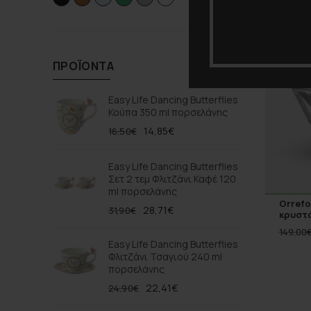
-30%
ΠΡΟΪΌΝΤΑ
Easy Life Dancing Butterflies
Κούπα 350 ml πορσελάνης
14,85
€
16,50
€
Easy Life Dancing Butterflies
Σετ 2 τεμ Φλιτζάνι Καφέ 120
ml πορσελάνης
Orrefo
28,71
€
31,90
€
κρυστά
149,00
Easy Life Dancing Butterflies
Φλιτζάνι Τσαγιού 240 ml
πορσελάνης
22,41
€
24,90
€