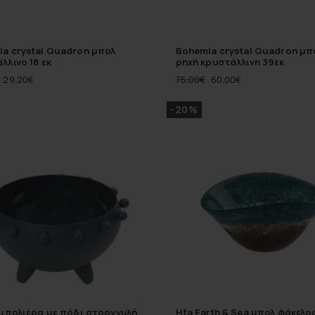
a crystal Quadron μπολ
Bohemia crystal Quadron μπ
λλινο 18 εκ
ρηχή κρυστάλλινη 39εκ
29,20
€
75,00
€
60,00
€
-20%
 μπολιέρα με πόδι στρογγυλή
Hfa Earth & Sea μπολ φάκελος