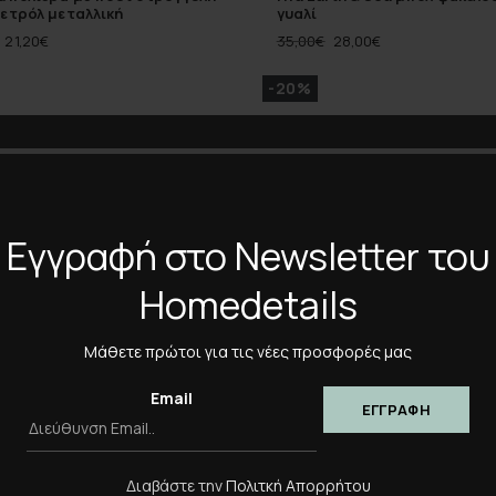
πετρόλ μεταλλική
γυαλί
21,20
€
35,00
€
28,00
€
-20%
Εγγραφή στο Newsletter του
Homedetails
Μάθετε πρώτοι για τις νέες προσφορές μας
Email
ntana μπολ φάκελος 22,5 εκ
Hfa Montana Πιατέλα στρογγ
εκ γυάλινη
28,00
€
56,00
€
44,80
€
Διαβάστε την
Πολιτκή Απορρήτου