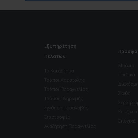
Εξυπηρέτηση
Προσφο
Πελατών
Μπάνιο
Το Κατάστημα
Παιδικά
Τρόποι Αποστολής
Διακόσμ
Τρόποι Παραγγελίας
Σκεύη
Τρόποι Πληρωμής
Σερβίρισ
Εγγύηση Παραλαβής
Κουζινικ
Επιστροφές
Εποχικά
Αναζήτηση Παραγγελίας