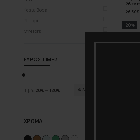
26 εκ 
Kosta Boda
26,50
€
Philippi
-20%
Orrefors
ΕΎΡΟΣ ΤΙΜΉΣ
Τιμή:
20€
—
120€
ΦΙΛΤΡΆΡΙΣΜΑ
Hfa Mo
γυαλί
ΧΡΏΜΑ
35,00
€