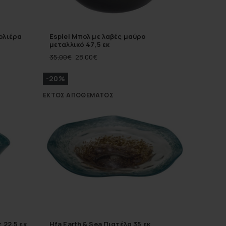
ολιέρα
Espiel Μπολ με λαβές μαύρο
μεταλλικό 47,5 εκ
35,00
€
28,00
€
-20%
ΕΚΤΌΣ ΑΠΟΘΈΜΑΤΟΣ
 22,5 εκ
Hfa Earth & Sea Πιατέλα 35 εκ