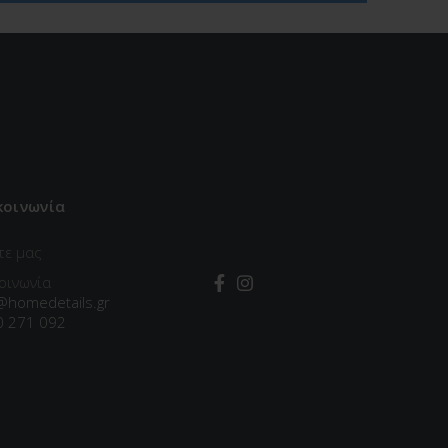
κοινωνία
τε μας
οινωνία
@homedetails.gr
0 271 092