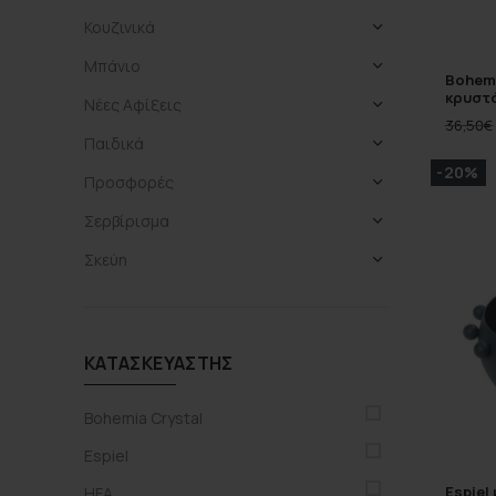
Κουζινικά
Μπάνιο
Bohemi
κρυστά
Νέες Αφίξεις
36,50
€
Παιδικά
-20%
Προσφορές
Σερβίρισμα
Σκεύη
ΚΑΤΑΣΚΕΥΑΣΤΉΣ
Bohemia Crystal
Espiel
Espiel
HFA