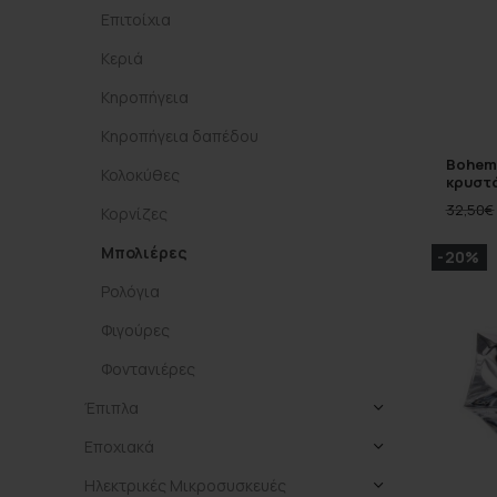
Επιτοίχια
Κεριά
Κηροπήγεια
Κηροπήγεια δαπέδου
Bohemi
Κολοκύθες
κρυστά
32,50
€
Κορνίζες
Μπολιέρες
-20%
Ρολόγια
Φιγούρες
Φοντανιέρες
Έπιπλα
Εποχιακά
Ηλεκτρικές Μικροσυσκευές